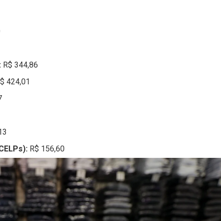
0
:
R$ 344,86
$ 424,01
7
13
(CELPs):
R$ 156,60