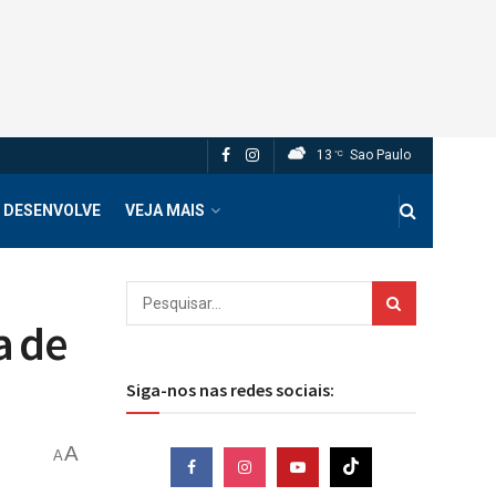
13
Sao Paulo
°C
 DESENVOLVE
VEJA MAIS
a de
Siga-nos nas redes sociais:
A
A