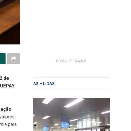
PUBLICIDADE
2 de
AS + LIDAS
 DUEPAY
,
cação
 valores
mia para