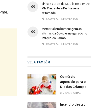
Linha 2-Verde do Metrô: obra entre
Vila Prudente e Penha será
orme.
retomada
6 COMPARTILHAMENTOS
Memorial em homenagem às
vítimas da Covid é inaugurado no
Parque do Carmo
0 COMPARTILHAMENTOS
VEJA TAMBÉM
Comércio
aquecido para o
Dia das Crianças
7 ANOS ATRÁS
Incêndio destrói