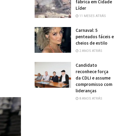
fábrica em Cidade
Líder
11 MESES ATRÁS
Carnaval: 5
penteados fáceis e
cheios de estilo
2 ANOS ATRÁS
Candidato
reconhece força
da CDLI e assume
compromisso com
lideranças
8 ANOS ATRÁS