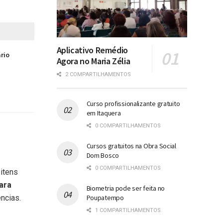
Aplicativo Remédio
ário
Agora no Maria Zélia
2 COMPARTILHAMENTOS
Curso profissionalizante gratuito
em Itaquera
0 COMPARTILHAMENTOS
Cursos gratuitos na Obra Social
Dom Bosco
0 COMPARTILHAMENTOS
 itens
ara
Biometria pode ser feita no
ências.
Poupatempo
1 COMPARTILHAMENTOS