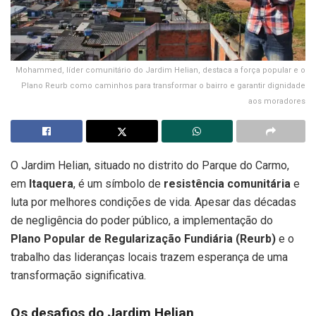
Mohammed, líder comunitário do Jardim Helian, destaca a força popular e o
Plano Reurb como caminhos para transformar o bairro e garantir dignidade
aos moradores
O Jardim Helian, situado no distrito do Parque do Carmo,
em
Itaquera
, é um símbolo de
resistência comunitária
e
luta por melhores condições de vida. Apesar das décadas
de negligência do poder público, a implementação do
Plano Popular de Regularização Fundiária (Reurb)
e o
trabalho das lideranças locais trazem esperança de uma
transformação significativa.
Os desafios do Jardim Helian