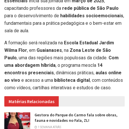
Essenciais
inicia sua jornada em
março de 2025
,
capacitando professores da
rede pública de São Paulo
para o desenvolvimento de
habilidades socioemocionais
,
fundamentais para a prática pedagógica e o bem-estar em
sala de aula.
A formação será realizada na
Escola Estadual Jardim
Wilma Flor
, em
Guaianases
, na
Zona Leste de São
Paulo
, uma das regiões mais populosas da cidade.
Com
uma abordagem híbrida
, o programa mescla
14
encontros presenciais
, dinâmicas práticas,
aulas online
ao vivo
e acesso a uma
biblioteca digital
, com conteúdos
como vídeos, cartilhas interativas e estudos de caso.
Matérias Relacionadas
Gestora do Parque do Carmo fala sobre obras,
fauna e novidades no Fala, ZL!
1 SEMANA ATRÁS