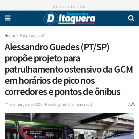
PUBLICIDADE
Home
Fala, Itaquera!
Alessandro Guedes (PT/SP)
propõe projeto para
patrulhamento ostensivo da GCM
em horários de pico nos
corredores e pontos de ônibus
A
11 de março de 2025
Reading Time: 2 mins read
A