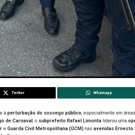
Twitter
Whatsapp
te à
perturbação do sossego público
, especialmente em área
o de Carnaval
, o
subprefeito Rafael Limonta
liderou uma
op
ar
e
Guarda Civil Metropolitana (GCM)
nas
avenidas Ernesto