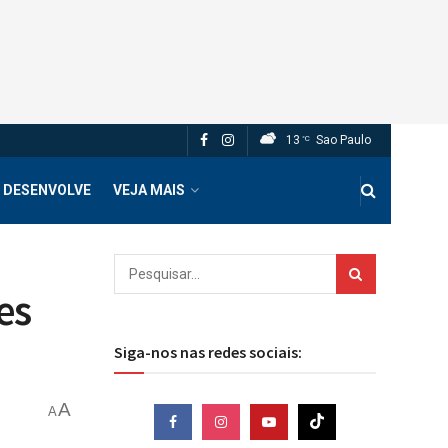
13
Sao Paulo
°C
 DESENVOLVE
VEJA MAIS
es
Siga-nos nas redes sociais:
A
A