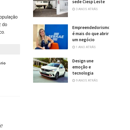
sede Ciesp Leste
3 ANOS ATRÁS
população
z do
Empreendedorismo
co.
é mais do que abrir
um negócio
1 ANO ATRÁS
Design une
ário
emoção e
tecnologia
9 ANOS ATRÁS
e