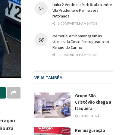
Linha 2-Verde do Metrô: obra entre
Vila Prudente e Penha será
retomada
6 COMPARTILHAMENTOS
Memorial em homenagem às
vítimas da Covid é inaugurado no
Parque do Carmo
0 COMPARTILHAMENTOS
VEJA TAMBÉM
Grupo São
Cristóvão chega a
Itaquera
s
7 ANOS ATRÁS
eração
 Souza
Reinuaguração