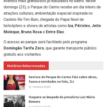
eventos mais grandiosos já realizados no bairro. Neste
domingo (23), o Parque do Carmo recebe um dia inteiro de
atrações culturais, ambientação especial inspirada no
Castelo Rá-Tim-Bum, chegada do Papai Noel de
helicóptero e shows de artistas como
Iza
,
Péricles
,
Jeito
Moleque
,
Bruno Rosa
e
Entre Elas
.
O acesso ao parque será facilitado pelo programa
Domingão Tarifa Zero
, que garante transporte público
gratuito aos visitantes.
Matérias Relacionadas
Gestora do Parque do Carmo fala sobre obras,
fauna e novidades no Fala, ZL!
1 SEMANA ATRÁS
Itaquera se despede do jornalista Luiz Mário
Romero