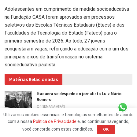
Adolescentes em cumprimento de medida socioeducativa
na Fundação CASA foram aprovados em processos
seletivos das Escolas Técnicas Estaduais (Etecs) e das
Faculdades de Tecnologia do Estado (Fatecs) para o
primeiro semestre de 2026. Ao todo, 27 jovens
conquistaram vagas, reforçando a educação como um dos
principais eixos de transformação no sistema
socioeducativo paulista.
Matérias Relacionadas
Itaquera se despede do jornalista Luiz Mário
Romero
1 SEMANA ATRÁS
Utilizamos cookies essenciais e tecnologias semelhantes de acordo
O Poder da Voz: quando cuidar da voz é também
com a nossa
Política de Privacidade
e, ao continuar navegando,
cuidar da mente
você concorda com estas condições.
OK
2 SEMANAS ATRÁS