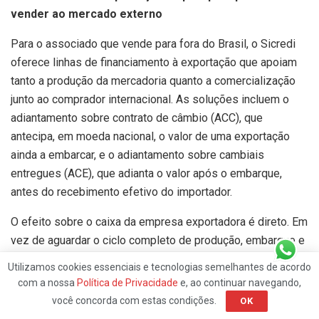
vender ao mercado externo
Para o associado que vende para fora do Brasil, o Sicredi
oferece linhas de financiamento à exportação que apoiam
tanto a produção da mercadoria quanto a comercialização
junto ao comprador internacional. As soluções incluem o
adiantamento sobre contrato de câmbio (ACC), que
antecipa, em moeda nacional, o valor de uma exportação
ainda a embarcar, e o adiantamento sobre cambiais
entregues (ACE), que adianta o valor após o embarque,
antes do recebimento efetivo do importador.
O efeito sobre o caixa da empresa exportadora é direto. Em
vez de aguardar o ciclo completo de produção, embarque e
recebimento — o que pode levar meses —, o associado
Utilizamos cookies essenciais e tecnologias semelhantes de acordo
conta com liquidez imediata para honrar compromissos
com a nossa
Política de Privacidade
e, ao continuar navegando,
com fornecedores, folha de pagamento e investimentos.
você concorda com estas condições.
OK
Essa agilidade tem se mostrado decisiva para empresas