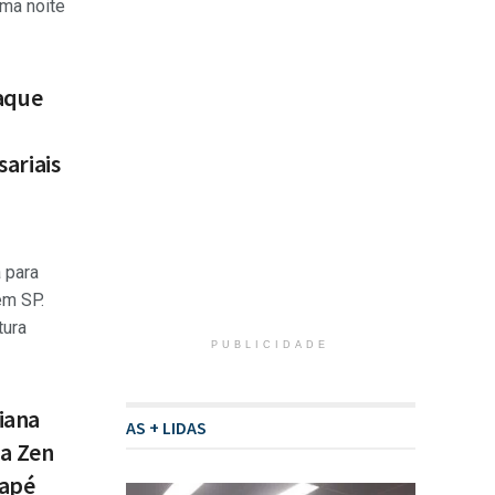
ma noite
taque
ariais
 para
em SP.
tura
PUBLICIDADE
iana
AS + LIDAS
da Zen
uapé