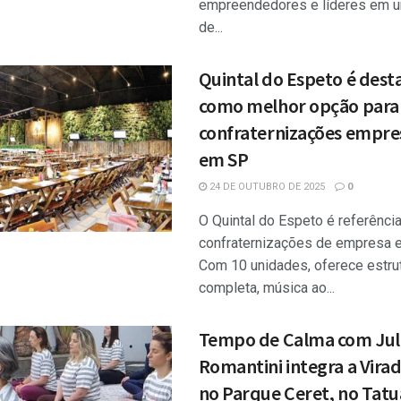
empreendedores e líderes em u
de...
Quintal do Espeto é des
como melhor opção para
confraternizações empres
em SP
24 DE OUTUBRO DE 2025
0
O Quintal do Espeto é referência
confraternizações de empresa 
Com 10 unidades, oferece estru
completa, música ao...
Tempo de Calma com Jul
Romantini integra a Vira
no Parque Ceret, no Tat