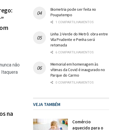
rego:
Biometria pode ser feita no
Poupatempo
r”
1 COMPARTILHAMENTOS
 com
Linha 2-Verde do Metrô: obra entre
Vila Prudente e Penha será
retomada
6 COMPARTILHAMENTOS
Memorial em homenagem às
 nunca não
vítimas da Covid é inaugurado no
 Itaquera
Parque do Carmo
0 COMPARTILHAMENTOS
VEJA TAMBÉM
os na
Comércio
aquecido para o