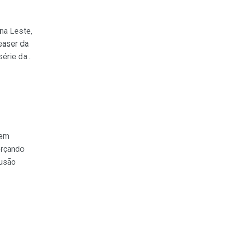
na Leste,
easer da
rie da...
a
 em
orçando
lusão