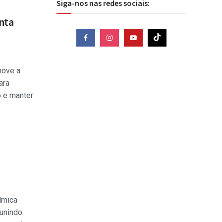
Siga-nos nas redes sociais:
nta
move a
ara
o e manter
ímica
eunindo