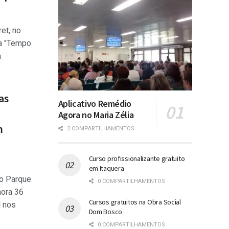
et, no
ta "Tempo
a
as
Aplicativo Remédio
Agora no Maria Zélia
m
2 COMPARTILHAMENTOS
Curso profissionalizante gratuito
em Itaquera
no Parque
0 COMPARTILHAMENTOS
mora 36
Cursos gratuitos na Obra Social
 nos
Dom Bosco
0 COMPARTILHAMENTOS