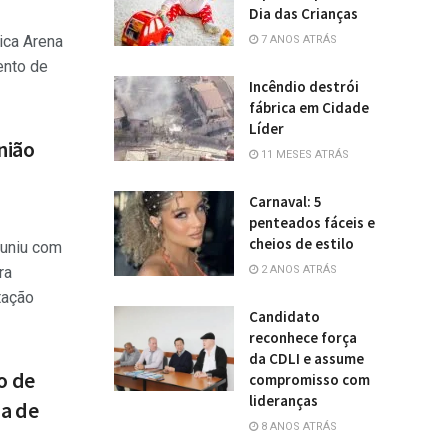
Dia das Crianças
ica Arena
7 ANOS ATRÁS
ento de
Incêndio destrói
fábrica em Cidade
Líder
nião
11 MESES ATRÁS
Carnaval: 5
penteados fáceis e
cheios de estilo
uniu com
2 ANOS ATRÁS
ra
tação
Candidato
reconhece força
da CDLI e assume
o de
compromisso com
lideranças
a de
8 ANOS ATRÁS