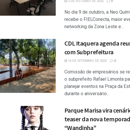
2 DE OUTUBRO DE 2025
0
No dia 9 de outubro, a Neo Quím
recebe o FIELConecta, maior ev
networking da Zona Leste e...
CDL Itaquera agenda reu
com Subprefeitura
16 DE SETEMBRO DE 2025
0
Comissão de empresários se re
o subprefeito Rafael Limonta pa
planejar eventos na Praça da Es
durante o aniversário...
Parque Marisa vira cenári
teaser da nova temporad
“Wandinha”