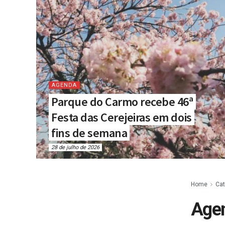
AGENDA
Parque do Carmo recebe 46ª
Festa das Cerejeiras em dois
fins de semana
28 de julho de 2026
Home
Cat
Age