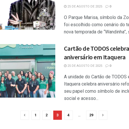
25 DE AGOSTO DE 2025
0
O Parque Marisa, símbolo da Zo
foi escolhido como cenário do t
nova temporada de “Wandinha”, sé
Cartão de TODOS celebr
aniversário em Itaquera
25 DE AGOSTO DE 2025
0
A unidade do Cartão de TODOS
Itaquera celebra aniversário ref
seu papel como símbolo de inc
social e acesso...
1
2
3
4
…
29