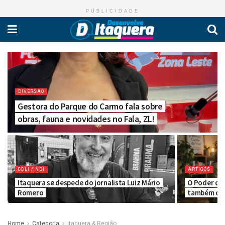
PUBLICIDADE
DIVERSÃO
Gestora do Parque do Carmo fala sobre
obras, fauna e novidades no Fala, ZL!
CDLI / NDI
ARTIGOS
Itaquera se despede do jornalista Luiz Mário
O Poder da 
Romero
também cui
Home
Categoria
Itaquera & Região