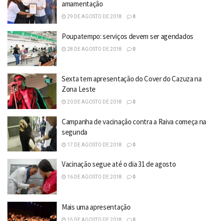
amamentação
29 DE AGOSTO DE 2018
0
Poupatempo: serviços devem ser agendados
28 DE AGOSTO DE 2018
0
Sexta tem apresentação do Cover do Cazuza na
Zona Leste
20 DE AGOSTO DE 2018
0
Campanha de vacinação contra a Raiva começa na
segunda
17 DE AGOSTO DE 2018
0
Vacinação segue até o dia 31 de agosto
16 DE AGOSTO DE 2018
0
Mais uma apresentação
15 DE AGOSTO DE 2018
0