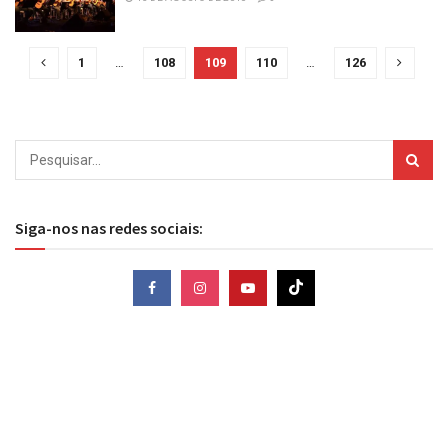
1
…
108
109
110
…
126
Siga-nos nas redes sociais: