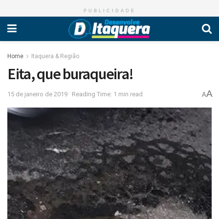
PUBLICIDADE
Home
Itaquera & Região
Eita, que buraqueira!
A
15 de janeiro de 2019
Reading Time: 1 min read
A