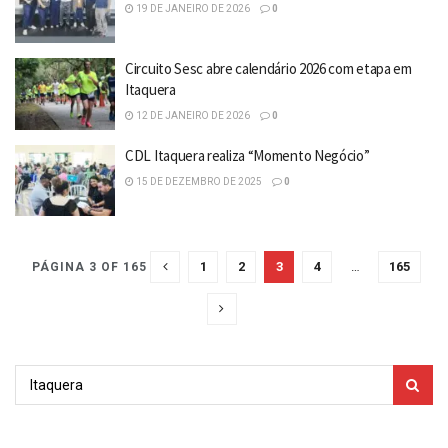
19 DE JANEIRO DE 2026
0
Circuito Sesc abre calendário 2026 com etapa em
Itaquera
12 DE JANEIRO DE 2026
0
CDL Itaquera realiza “Momento Negócio”
15 DE DEZEMBRO DE 2025
0
1
2
3
4
…
165
PÁGINA 3 OF 165