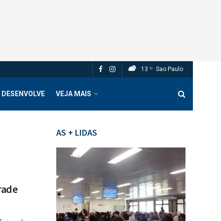
13
Sao Paulo
°C
 DESENVOLVE
VEJA MAIS
AS + LIDAS
rade