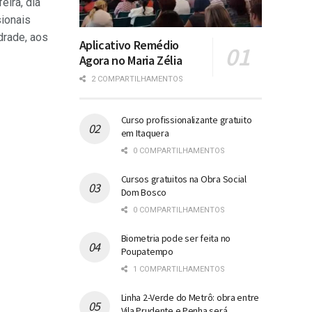
eira, dia
sionais
drade, aos
Aplicativo Remédio
Agora no Maria Zélia
2 COMPARTILHAMENTOS
Curso profissionalizante gratuito
em Itaquera
0 COMPARTILHAMENTOS
Cursos gratuitos na Obra Social
Dom Bosco
0 COMPARTILHAMENTOS
Biometria pode ser feita no
Poupatempo
1 COMPARTILHAMENTOS
Linha 2-Verde do Metrô: obra entre
Vila Prudente e Penha será