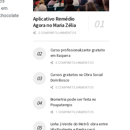
os
o em
chocolate
Aplicativo Remédio
Agora no Maria Zélia
2 COMPARTILHAMENTOS
Curso profissionalizante gratuito
em Itaquera
0 COMPARTILHAMENTOS
Cursos gratuitos na Obra Social
Dom Bosco
0 COMPARTILHAMENTOS
Biometria pode ser feita no
Poupatempo
1 COMPARTILHAMENTOS
Linha 2-Verde do Metrô: obra entre
Vila Prudente e Penha será