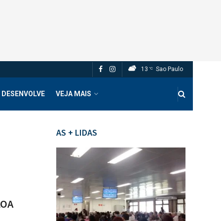
13
Sao Paulo
°C
 DESENVOLVE
VEJA MAIS
AS + LIDAS
LOA