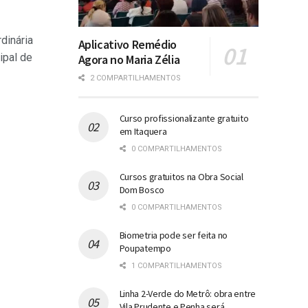
rdinária
Aplicativo Remédio
ipal de
Agora no Maria Zélia
2 COMPARTILHAMENTOS
Curso profissionalizante gratuito
em Itaquera
0 COMPARTILHAMENTOS
Cursos gratuitos na Obra Social
Dom Bosco
0 COMPARTILHAMENTOS
Biometria pode ser feita no
Poupatempo
1 COMPARTILHAMENTOS
Linha 2-Verde do Metrô: obra entre
Vila Prudente e Penha será