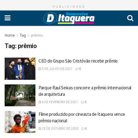
PUBLICIDADE
Home
Tag
prêmio
Tag:
prêmio
CEO do Grupo São Cristóvão recebe prêmio
5 DE JULHO DE 2021
0
Parque Raul Seixas concorre a prêmio internacional
de arquitetura
4 DE FEVEREIRO DE 2021
0
Filme produzido por cineasta de Itaquera vence
prêmio nacional
23 DE OUTUBRO DE 2020
0