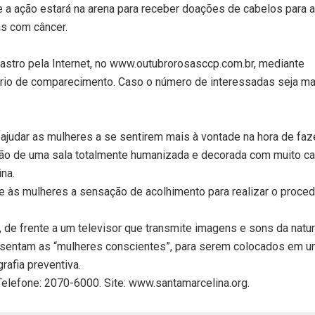
te a ação estará na arena para receber doações de cabelos para a
as com câncer.
astro pela Internet, no www.outubrorosasccp.com.br, mediante
rio de comparecimento. Caso o número de interessadas seja ma
a ajudar as mulheres a se sentirem mais à vontade na hora de faz
ção de uma sala totalmente humanizada e decorada com muito c
na.
e às mulheres a sensação de acolhimento para realizar o proce
, de frente a um televisor que transmite imagens e sons da natu
esentam as “mulheres conscientes”, para serem colocados em u
rafia preventiva.
 Telefone: 2070-6000. Site: www.santamarcelina.org.