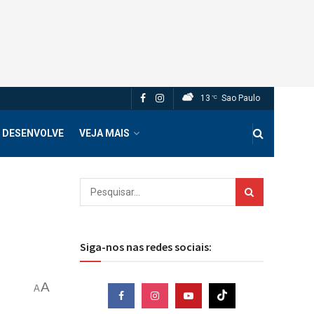
13
Sao Paulo
°C
 DESENVOLVE
VEJA MAIS
Siga-nos nas redes sociais:
A
A