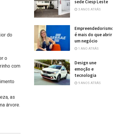
sede Ciesp Leste
3 ANOS ATRÁS
Empreendedorismo
é mais do que abrir
ior do
um negócio
1 ANO ATRÁS
er o
Design une
arinho com
emoção e
tecnologia
dimento
9 ANOS ATRÁS
reza, as
ma árvore.