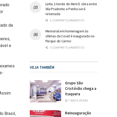
Linha 2-Verde do Metrô: obra entre
brado
Vila Prudente e Penha será
or
retomada
6 COMPARTILHAMENTOS
tado da
Memorial em homenagem às
vítimas da Covid é inaugurado no
heres,
Parque do Carmo
ável e
0 COMPARTILHAMENTOS
e exames
VEJA TAMBÉM
s-
Grupo São
Cristóvão chega a
 Assim
Itaquera
7 ANOS ATRÁS
Reinuaguração
o Brasil,