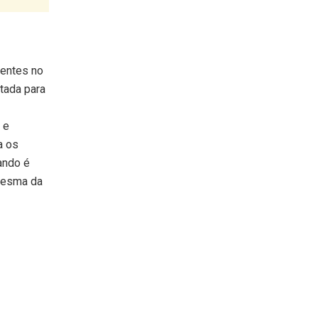
hentes no
atada para
 e
a os
ando é
 mesma da