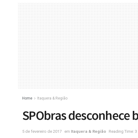
Home
Itaquera & Região
SPObras desconhece b
5 de fevereiro de 2017
em
Itaquera & Região
Reading Time: 3