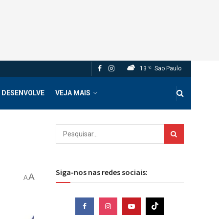
13
Sao Paulo
°C
 DESENVOLVE
VEJA MAIS
Siga-nos nas redes sociais:
A
A