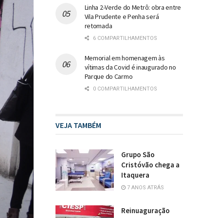
Linha 2-Verde do Metrô: obra entre
Vila Prudente e Penha será
retomada
6 COMPARTILHAMENTOS
Memorial em homenagem às
vítimas da Covid é inaugurado no
Parque do Carmo
0 COMPARTILHAMENTOS
VEJA TAMBÉM
Grupo São
Cristóvão chega a
Itaquera
7 ANOS ATRÁS
Reinuaguração