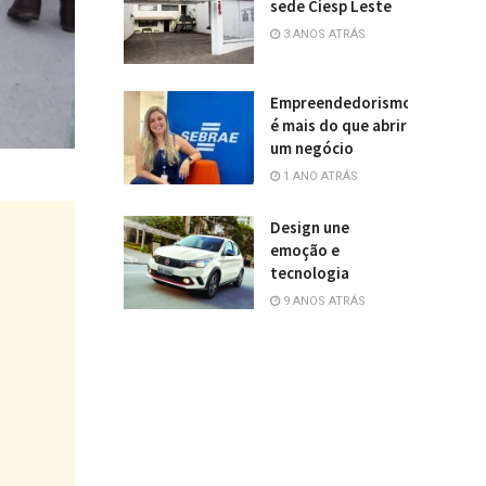
sede Ciesp Leste
3 ANOS ATRÁS
Empreendedorismo
é mais do que abrir
um negócio
1 ANO ATRÁS
Design une
emoção e
tecnologia
9 ANOS ATRÁS