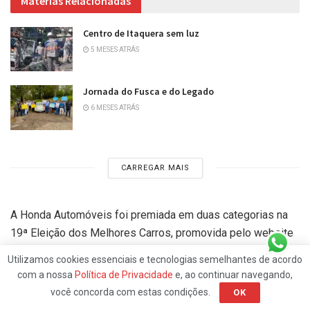
Matérias Relacionadas
Centro de Itaquera sem luz
5 MESES ATRÁS
Jornada do Fusca e do Legado
6 MESES ATRÁS
CARREGAR MAIS
A Honda Automóveis foi premiada em duas categorias na
19ª Eleição dos Melhores Carros, promovida pelo website
Best Cars. Os sedãs Civic Geração 10 e City foram eleitos
Utilizamos cookies essenciais e tecnologias semelhantes de acordo
os melhores em suas respectivas categorias (Sedã Médio
com a nossa
Política de Privacidade
e, ao continuar navegando,
e Sedã Pequeno – Classe 2), por meio de votação
você concorda com estas condições.
OK
realizada entre os meses de outubro e dezembro de 2016.