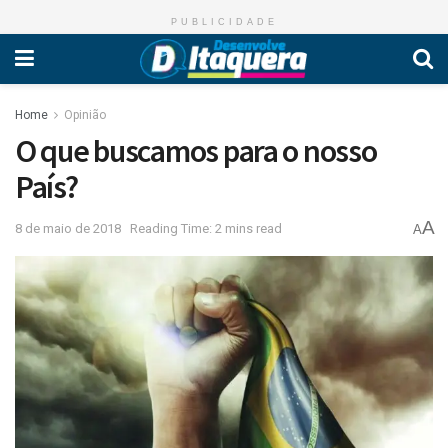
PUBLICIDADE
Home
Opinião
O que buscamos para o nosso
País?
A
8 de maio de 2018
Reading Time: 2 mins read
A