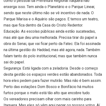
como o pessoal da Prefeitura Regional Itaquera não
enxerga isso. Tem ainda o Planetário e o Parque Linear,
sendo que neste último não se vê incentivo de nada. O
Parque Marisa e o Aquário são pagos. E temos um teatro,
mas que fica dentro da Casa do Cristo Redentor.
Educação. As escolas públicas ainda estão sucateadas,
mas até que deu uma melhorada. Precisa tirar do papel a
obra do Senai, que vai ficar perto da Fatec. Ela foi assinada
na última gestão do Haddad, mas até agora, nada. Também
falam tanto do polo institucional, mas que também nunca
sai do papel.
Segurança. Está ligada com a zeladoria. Desde o começo
desta gestão os espaços verdes estão abandonados. Toda
hora eles pedem para fazer mutirão. Mas não é bem assim.
Perto das estações Dom Bosco e Bonifácio há muitos
furtos porque o mato está tão alto que encobre tudo.
Os vereadores precisam olhar com mais carinho para
Itaquera. Mas eles só vêm aqui pegar os nossos votos. Aí