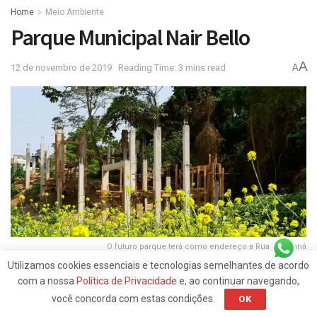
Home
Meio Ambiente
Parque Municipal Nair Bello
A
12 de novembro de 2019
Reading Time: 3 mins read
A
O futuro parque terá como endereço a Rua Japaraná
Utilizamos cookies essenciais e tecnologias semelhantes de acordo
com a nossa
Política de Privacidade
e, ao continuar navegando,
você concorda com estas condições.
OK
O bairro de Itaquera vai ganhar um novo espaço verde. As