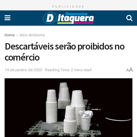
PUBLICIDADE
Home
Meio Ambiente
Descartáveis serão proibidos no
comércio
A
14 de janeiro de 2020
Reading Time: 2 mins read
A