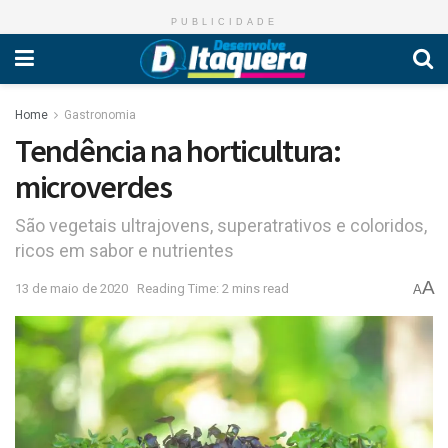
PUBLICIDADE
Home
Gastronomia
Tendência na horticultura:
microverdes
São vegetais ultrajovens, superatrativos e coloridos,
ricos em sabor e nutrientes
A
13 de maio de 2020
Reading Time: 2 mins read
A