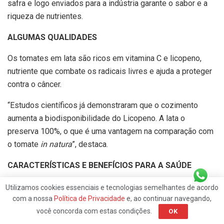
safra e logo enviados para a indústria garante o sabor e a
riqueza de nutrientes.
ALGUMAS QUALIDADES
Os tomates em lata são ricos em vitamina C e licopeno,
nutriente que combate os radicais livres e ajuda a proteger
contra o câncer.
“Estudos científicos já demonstraram que o cozimento
aumenta a biodisponibilidade do Licopeno. A lata o
preserva 100%, o que é uma vantagem na comparação com
o tomate
in natura
”, destaca.
CARACTERÍSTICAS E BENEFÍCIOS PARA A SAÚDE
TOMATE PELADO
Utilizamos cookies essenciais e tecnologias semelhantes de acordo
com a nossa
Política de Privacidade
e, ao continuar navegando,
Embora mais cara, a lata que contêm tomates pelados é
você concorda com estas condições.
OK
também a que apresenta o fruto da forma mais natural.