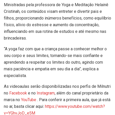
Ministradas pela professora de Yoga e Meditação Helainê
Cristinah, os conteúdos visam entreter e divertir pais e
filhos, proporcionando inúmeros benefícios, como equilíbrio
físico, alívio do estresse e aumento da concentração,
influenciando em sua rotina de estudos e até mesmo nas
brincadeiras.
“A yoga faz com que a criança passe a conhecer melhor o
seu corpo e seus limites, tornando-se mais confiante e
aprendendo a respeitar os limites do outro, agindo com
mais paciência e empatia em seu dia a dia”, explica a
especialista.
As videoaulas serão disponibilizadas nos perfis de Milnutri
no
F
acebook
e no
I
nstagram
, além do canal proprietário da
marca no
Y
ou
T
ube
. Para conferir a primeira aula, que já está
no ar, basta clicar aqui:
https://www.youtube.com/watch?
v=YGhvJoD_e5M