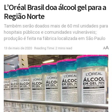
L’Oréal Brasil doa álcool gel para a
Região Norte
Também serão doados mais de 60 mil unidades para
hospitais públicos e comunidades vulneráveis;
produção é feita na fábrica localizada em São Paulo
A
13 de maio de 2020
Reading Time: 2 mins read
A