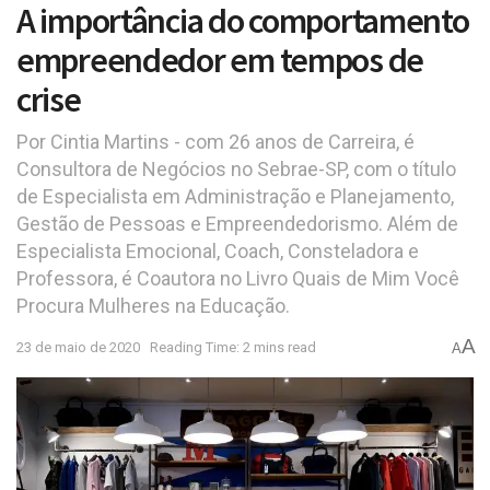
A importância do comportamento
empreendedor em tempos de
crise
Por Cintia Martins - com 26 anos de Carreira, é
Consultora de Negócios no Sebrae-SP, com o título
de Especialista em Administração e Planejamento,
Gestão de Pessoas e Empreendedorismo. Além de
Especialista Emocional, Coach, Consteladora e
Professora, é Coautora no Livro Quais de Mim Você
Procura Mulheres na Educação.
A
23 de maio de 2020
Reading Time: 2 mins read
A