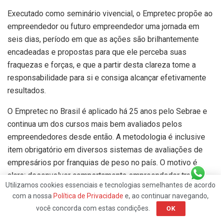
Executado como seminário vivencial, o Empretec propõe ao
empreendedor ou futuro empreendedor uma jornada em
seis dias, período em que as ações são brilhantemente
encadeadas e propostas para que ele perceba suas
fraquezas e forças, e que a partir desta clareza tome a
responsabilidade para si e consiga alcançar efetivamente
resultados.
O Empretec no Brasil é aplicado há 25 anos pelo Sebrae e
continua um dos cursos mais bem avaliados pelos
empreendedores desde então. A metodologia é inclusive
item obrigatório em diversos sistemas de avaliações de
empresários por franquias de peso no país. O motivo é
claro: desenvolver comportamento empreendedor traz
Utilizamos cookies essenciais e tecnologias semelhantes de acordo
resultado. A dica aqui é a seguinte: se a grama do vizinho é
com a nossa
Política de Privacidade
e, ao continuar navegando,
mais verde, você tem duas opções: se lamentar ou,
você concorda com estas condições.
OK
descobrir o que te falta e agir.