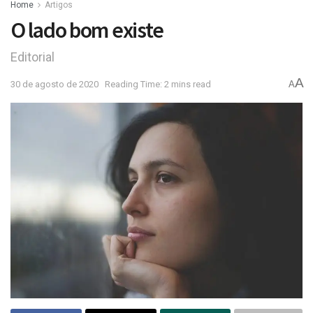
Home
Artigos
O lado bom existe
Editorial
A
30 de agosto de 2020
Reading Time: 2 mins read
A