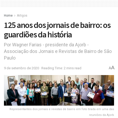
Home
Artigos
125 anos dos jornais de bairro: os
guardiões da história
Por Wagner Farias - presidente da Ajorb -
Associação dos Jornais e Revistas de Bairro de São
Paulo
A
9 de setembro de 2020
Reading Time: 2 mins read
A
Representantes dos jornais e revistas de bairro em foto tirada em uma das
reuniões da Ajorb