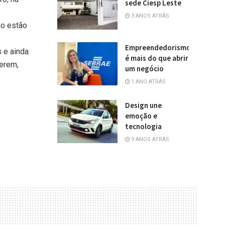
sede Ciesp Leste
3 ANOS ATRÁS
ão estão
Empreendedorismo
 e ainda
é mais do que abrir
derem,
um negócio
1 ANO ATRÁS
Design une
emoção e
tecnologia
9 ANOS ATRÁS