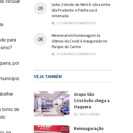
e circular
Linha 2-Verde do Metrô: obra entre
Vila Prudente e Penha será
retomada
6 COMPARTILHAMENTOS
te
Memorial em homenagem às
ade para
vítimas da Covid é inaugurado no
Parque do Carmo
mesmo?
0 COMPARTILHAMENTOS
uera, por
VEJA TAMBÉM
município.
abalhar
Grupo São
Cristóvão chega a
Itaquera
 torno de
7 ANOS ATRÁS
 do
Reinuaguração
o, na