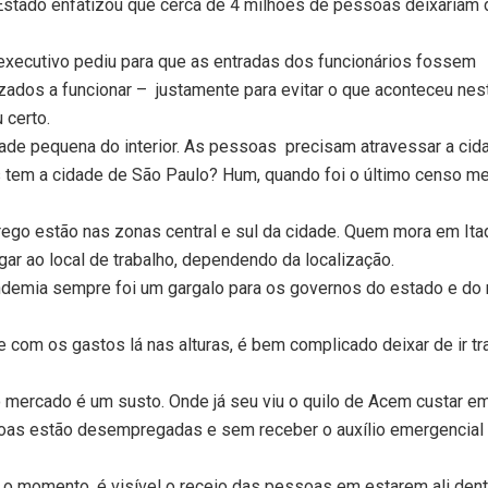
Estado enfatizou que cerca de 4 milhões de pessoas deixariam d
 executivo pediu para que as entradas dos funcionários fossem
zados a funcionar – justamente para evitar o que aconteceu nes
 certo.
ade pequena do interior. As pessoas precisam atravessar a cid
s tem a cidade de São Paulo? Hum, quando foi o último censo 
go estão nas zonas central e sul da cidade. Quem mora em Itaq
r ao local de trabalho, dependendo da localização.
ndemia sempre foi um gargalo para os governos do estado e do 
com os gastos lá nas alturas, é bem complicado deixar de ir tr
 mercado é um susto. Onde já seu viu o quilo de Acem custar em
oas estão desempregadas e sem receber o auxílio emergencial
 momento, é visível o receio das pessoas em estarem ali dentr