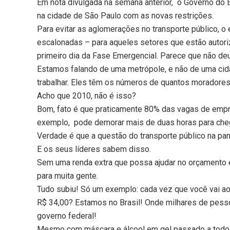
Em nota divulgada na semana anterior, o Governo do 
na cidade de São Paulo com as novas restrições.
Para evitar as aglomerações no transporte público, o
escalonadas – para aqueles setores que estão autori
primeiro dia da Fase Emergencial. Parece que não deu
Estamos falando de uma metrópole, e não de uma cid
trabalhar. Eles têm os números de quantos moradore
Acho que 2010, não é isso?
Bom, fato é que praticamente 80% das vagas de empre
exemplo, pode demorar mais de duas horas para chega
Verdade é que a questão do transporte público na pa
E os seus líderes sabem disso.
Sem uma renda extra que possa ajudar no orçamento e 
para muita gente.
Tudo subiu! Só um exemplo: cada vez que você vai ao
R$ 34,00? Estamos no Brasil! Onde milhares de pess
governo federal!
Mesmo com máscara e álcool em gel passado a todo o