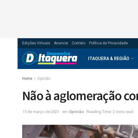
Edições Virtuais
Anuncie
Contato
Política de Privacidade
ITAQUERA & REGIÃO
Home
Opinião
Não à aglomeração c
15 de março de 2021
em
Opinião
Reading Time: 2 mins read