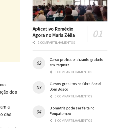
Aplicativo Remédio
Agora no Maria Zélia
2 COMPARTILHAMENTOS
Curso profissionalizante gratuito
em Itaquera
0 COMPARTILHAMENTOS
Cursos gratuitos na Obra Social
ans
Dom Bosco
mação dos
0 COMPARTILHAMENTOS
ram a
Biometria pode ser feita no
Poupatempo
to das
1 COMPARTILHAMENTOS