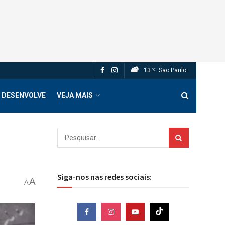
13
Sao Paulo
°C
 DESENVOLVE
VEJA MAIS
Siga-nos nas redes sociais:
A
A