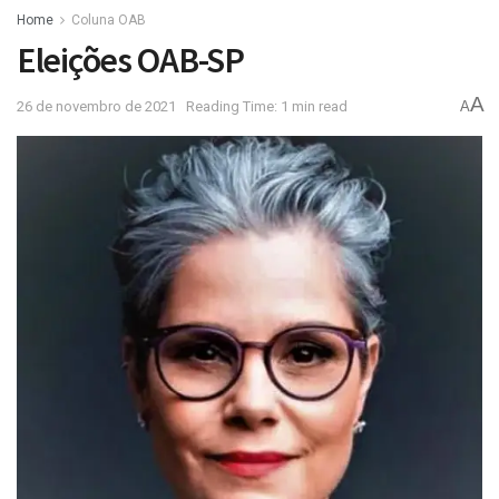
Home
Coluna OAB
Eleições OAB-SP
A
26 de novembro de 2021
Reading Time: 1 min read
A