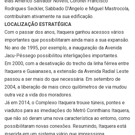
elas Américo Salvador Novelli, Coronel Francisco
Rodrigues Seckler, Sabbado D’Angelo e Miguel Mastrocola,
contribuíram ativamente na sua edificação.
LOCALIZAÇÃO ESTRATÉGICA
Com o passar dos anos, Itaquera ganhou acessos vários
importantes que possibilitaram ainda mais a sua expansão.
No ano de 1995, por exemplo, a inauguração da Avenida
Jacu-Pêssego possibilitou interligações importantes.
Em 2000, com a desativação do trecho da linha férrea entre
Itaquera e Guaianases, a extensão da Avenida Radial Leste
passou a ser mais do que necessária. Em setembro de
2004, a liberação de mais cinco quilômetros de via mudou
outra vez a vida dos moradores.
Já em 2014, o Complexo Itaquera trouxe túneis, pontes e
viadutos para as imediações do Metrô Corinthians Itaquera,
que não só deram uma nova característica ao entorno, como
possibilitaram novas conexões. Resumindo, Itaquera está
inserida em um sistema viário que impressiona.