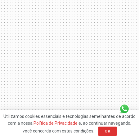
Utilizamos cookies essenciais e tecnologias semelhantes de acordo
com a nossa
Política de Privacidade
e, ao continuar navegando,
Home
Esportes
Itaquera vai ter pista de atletismo
você concorda com estas condições.
OK