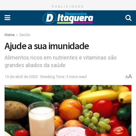
PUBLICIDADE
Home
Saúde
Ajude a sua imunidade
Alimentos ricos em nutrientes e vitaminas são
grandes aliados da saúde
A
15 de abril de 2020
Reading Time: 3 mins read
A