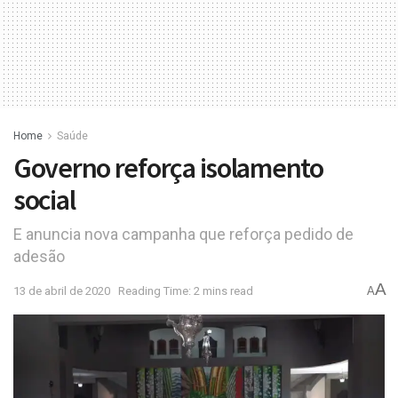
Home
Saúde
Governo reforça isolamento
social
E anuncia nova campanha que reforça pedido de
adesão
A
13 de abril de 2020
Reading Time: 2 mins read
A