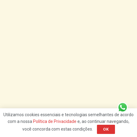
Utilizamos cookies essenciais e tecnologias semelhantes de acordo
com a nossa
Política de Privacidade
e, ao continuar navegando,
Em geral, são líderes e referências dentro de suas
você concorda com estas condições.
OK
instituições. Nos hospitais, são muito requisitados para