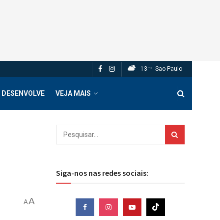
13
Sao Paulo
°C
 DESENVOLVE
VEJA MAIS
Siga-nos nas redes sociais:
A
A