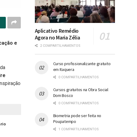
Aplicativo Remédio
Agora no Maria Zélia
ucação e
2 COMPARTILHAMENTOS
Curso profissionalizante gratuito
 da
em Itaquera
dre
0 COMPARTILHAMENTOS
inspiração
Cursos gratuitos na Obra Social
Dom Bosco
0 COMPARTILHAMENTOS
Biometria pode ser feita no
Poupatempo
ário
1 COMPARTILHAMENTOS