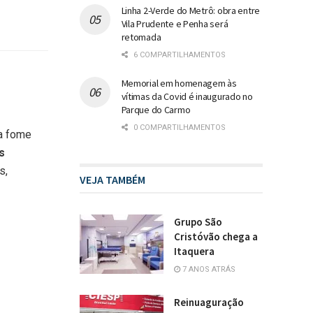
Linha 2-Verde do Metrô: obra entre
Vila Prudente e Penha será
retomada
6 COMPARTILHAMENTOS
Memorial em homenagem às
vítimas da Covid é inaugurado no
Parque do Carmo
0 COMPARTILHAMENTOS
da fome
s
s,
VEJA TAMBÉM
Grupo São
Cristóvão chega a
Itaquera
7 ANOS ATRÁS
Reinuaguração