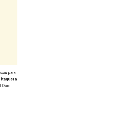
eceu para
 Itaquera
al Dom