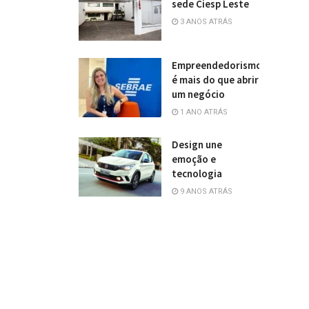
sede Ciesp Leste
3 ANOS ATRÁS
Empreendedorismo
é mais do que abrir
um negócio
1 ANO ATRÁS
Design une
emoção e
tecnologia
9 ANOS ATRÁS