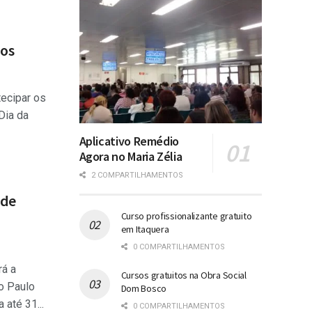
dos
tecipar os
Dia da
Aplicativo Remédio
Agora no Maria Zélia
2 COMPARTILHAMENTOS
 de
Curso profissionalizante gratuito
em Itaquera
0 COMPARTILHAMENTOS
rá a
Cursos gratuitos na Obra Social
o Paulo
Dom Bosco
 até 31...
0 COMPARTILHAMENTOS