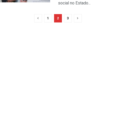
social no Estado...
1
2
3