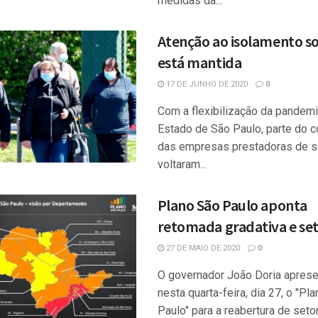
medidas da...
Atenção ao isolamento so
está mantida
17 DE JUNHO DE 2020
0
Com a flexibilização da pandemi
Estado de São Paulo, parte do 
das empresas prestadoras de s
voltaram...
Plano São Paulo aponta
retomada gradativa e set
27 DE MAIO DE 2020
0
O governador João Doria apres
nesta quarta-feira, dia 27, o "Pl
Paulo" para a reabertura de seto