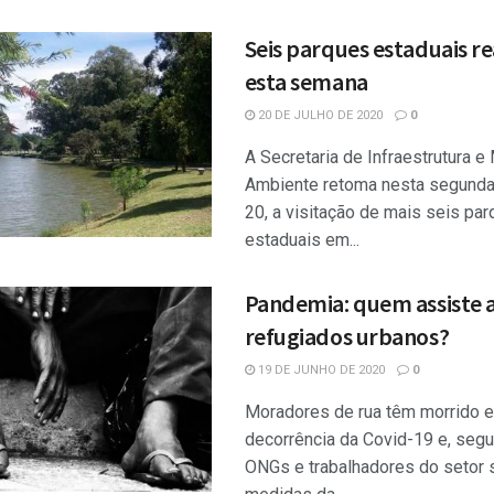
Seis parques estaduais 
esta semana
20 DE JULHO DE 2020
0
A Secretaria de Infraestrutura e
Ambiente retoma nesta segunda-
20, a visitação de mais seis pa
estaduais em...
Pandemia: quem assiste 
refugiados urbanos?
19 DE JUNHO DE 2020
0
Moradores de rua têm morrido 
decorrência da Covid-19 e, seg
ONGs e trabalhadores do setor s