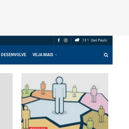
13
Sao Paulo
°C
 DESENVOLVE
VEJA MAIS