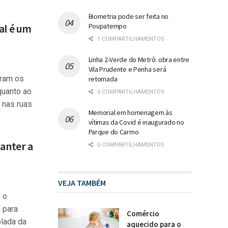
Biometria pode ser feita no
Poupatempo
al é um
1 COMPARTILHAMENTOS
Linha 2-Verde do Metrô: obra entre
Vila Prudente e Penha será
oram os
retomada
quanto ao
6 COMPARTILHAMENTOS
 nas ruas
Memorial em homenagem às
vítimas da Covid é inaugurado no
Parque do Carmo
manter a
0 COMPARTILHAMENTOS
VEJA TAMBÉM
 o
 para
Comércio
olada da
aquecido para o