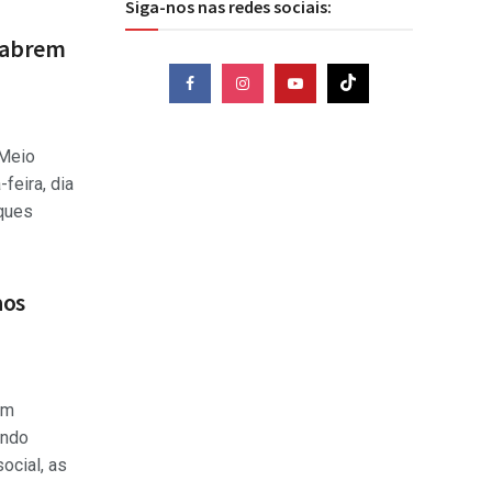
Siga-nos nas redes sociais:
reabrem
 Meio
feira, dia
rques
aos
em
undo
ocial, as