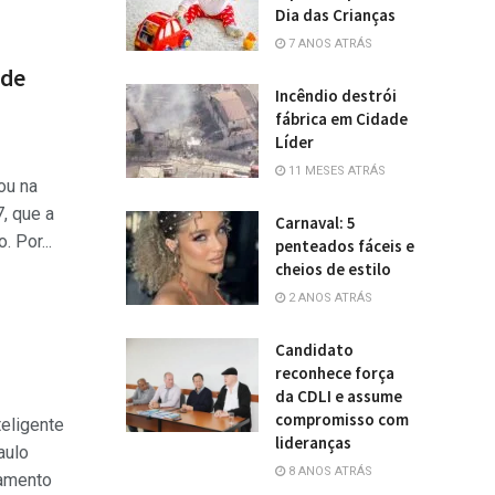
Dia das Crianças
7 ANOS ATRÁS
 de
Incêndio destrói
fábrica em Cidade
Líder
11 MESES ATRÁS
ou na
7, que a
Carnaval: 5
 Por...
penteados fáceis e
cheios de estilo
2 ANOS ATRÁS
Candidato
reconhece força
da CDLI e assume
compromisso com
eligente
lideranças
aulo
8 ANOS ATRÁS
lamento