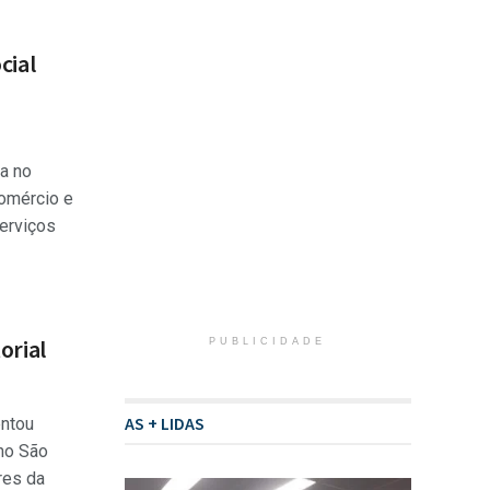
cial
a no
comércio e
erviços
orial
PUBLICIDADE
AS + LIDAS
entou
ano São
res da