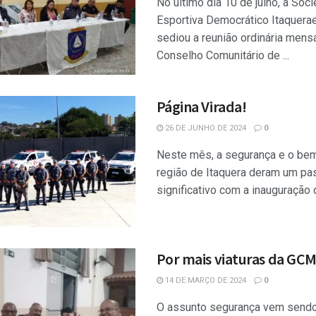
No último dia 10 de julho, a Soc
Esportiva Democrático Itaquera
sediou a reunião ordinária mens
Conselho Comunitário de ...
Página Virada!
26 DE JUNHO DE 2024
0
Neste mês, a segurança e o bem
região de Itaquera deram um pa
significativo com a inauguração d
Por mais viaturas da GC
14 DE MARÇO DE 2024
0
O assunto segurança vem sendo