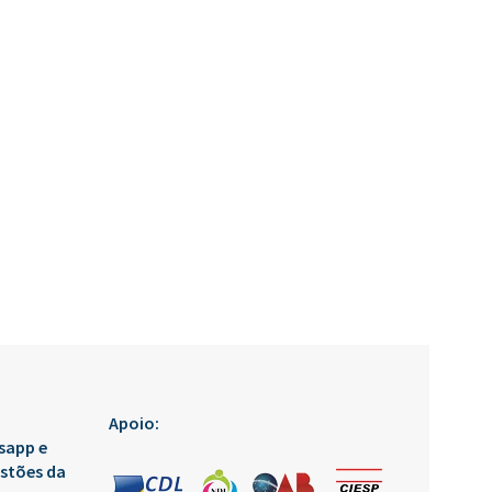
Apoio:
sapp e
estões da