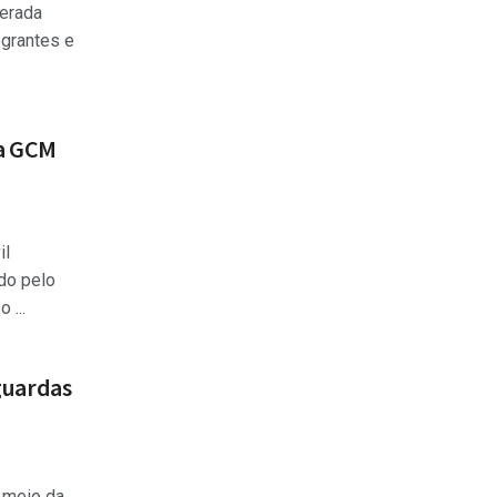
erada
egrantes e
a GCM
il
do pelo
 ...
guardas
r meio da