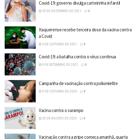
Covid-19: governo divulga carteirinha infantil
29 DE DEZEMBRO DE 2021
0
Itaquerense recebe terceira dose da vacina contra
a Covid
6 DE OUTUBRO DE 2021
0
Covid-19: a batalha contra o vírus continua
9 DE SETEMBRO DE 2021
0
Campanha de vacinação contra poliomielite
9 DE OUTUBRO DE 2020
0
Vacina contra o sarampo
29 DE AGOSTO DE 2020
0
Vacinação contra a gripe começa amanhã, quarta