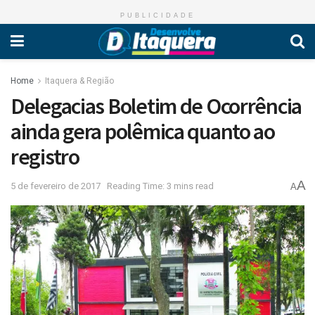
PUBLICIDADE
Home
Itaquera & Região
Delegacias Boletim de Ocorrência
ainda gera polêmica quanto ao
registro
A
5 de fevereiro de 2017
Reading Time: 3 mins read
A