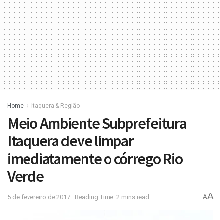
Home
Itaquera & Região
Meio Ambiente Subprefeitura
Itaquera deve limpar
imediatamente o córrego Rio
Verde
A
5 de fevereiro de 2017
Reading Time: 2 mins read
A