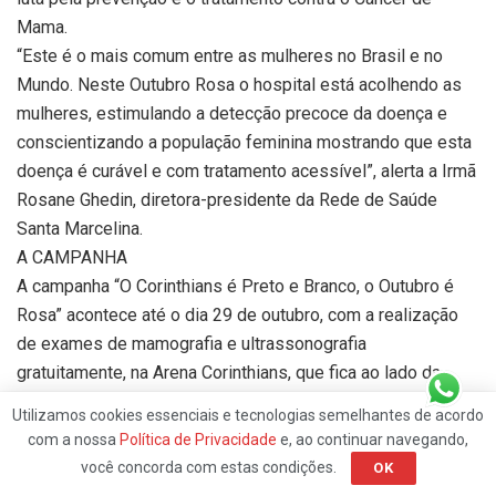
Mama.
“Este é o mais comum entre as mulheres no Brasil e no
Mundo. Neste Outubro Rosa o hospital está acolhendo as
mulheres, estimulando a detecção precoce da doença e
conscientizando a população feminina mostrando que esta
doença é curável e com tratamento acessível”, alerta a Irmã
Rosane Ghedin, diretora-presidente da Rede de Saúde
Santa Marcelina.
A CAMPANHA
A campanha “O Corinthians é Preto e Branco, o Outubro é
Rosa” acontece até o dia 29 de outubro, com a realização
de exames de mamografia e ultrassonografia
gratuitamente, na Arena Corinthians, que fica ao lado da
estação do Metrô Corinthians-Itaquera.
Utilizamos cookies essenciais e tecnologias semelhantes de acordo
“Estamos disponibilizando médicos especializados que
com a nossa
Política de Privacidade
e, ao continuar navegando,
integram nossa equipe multiprofissional para o
você concorda com estas condições.
OK
atendimento, orientação e realização dos exames