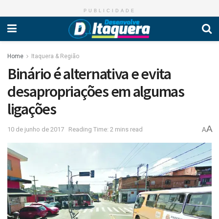
PUBLICIDADE
Home
Itaquera & Região
Binário é alternativa e evita
desapropriações em algumas
ligações
A
10 de junho de 2017
Reading Time: 2 mins read
A