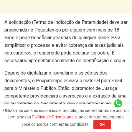
A solicitação (Termo de Indicação de Paternidade) deve ser
preenchida no Poupatempo por alguém com mais de 18
anos e pode beneficiar pessoas de qualquer idade. Para
simplificar o processo e evitar cobrança de taxas judiciais
nos cartórios, o requerente pode declarar-se pobre. É
necessário apresentar documento de identificação e cópia.
Depois de digitalizar o formulário e as cópias dos
documentos, o Poupatempo enviará o material por e-mail
para o Ministério Público. Então, o promotor de Justiça
competente providenciará a averbação e a extração de uma
nova Certidão de Nascimento, que será entregue ao
Utilizamos cookies essenciais e tecnologias semelhantes de acordo
interessado num prazo estimado de 30 dias.
com a nossa
Política de Privacidade
e, ao continuar navegando,
Caso o pai não seja encontrado, não faça o reconhecimento
você concorda com estas condições.
OK
ou tenha dúvidas sobre a paternidade, o promotor poderá