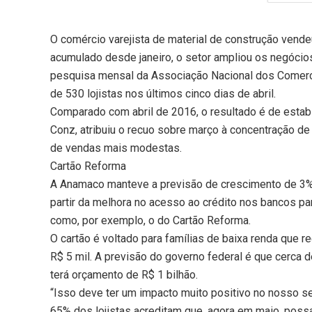
O comércio varejista de material de construção vend
acumulado desde janeiro, o setor ampliou os negóci
pesquisa mensal da Associação Nacional dos Comerc
de 530 lojistas nos últimos cinco dias de abril.
Comparado com abril de 2016, o resultado é de estabi
Conz, atribuiu o recuo sobre março à concentração de 
de vendas mais modestas.
Cartão Reforma
A Anamaco manteve a previsão de crescimento de 3% 
partir da melhora no acesso ao crédito nos bancos p
como, por exemplo, o do Cartão Reforma.
O cartão é voltado para famílias de baixa renda que r
R$ 5 mil. A previsão do governo federal é que cerca 
terá orçamento de R$ 1 bilhão.
“Isso deve ter um impacto muito positivo no nosso s
65% dos lojistas acreditam que, agora em maio, poss