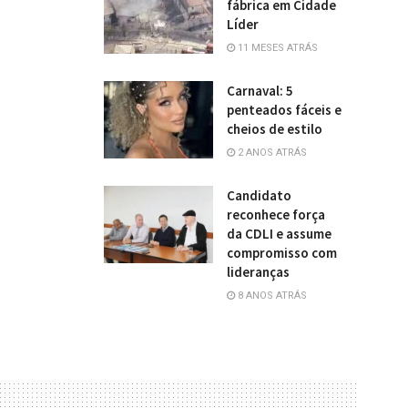
fábrica em Cidade
Líder
11 MESES ATRÁS
Carnaval: 5
penteados fáceis e
cheios de estilo
2 ANOS ATRÁS
Candidato
reconhece força
da CDLI e assume
compromisso com
lideranças
8 ANOS ATRÁS