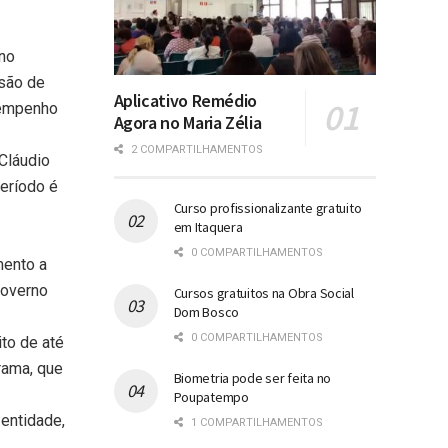
 no
 são de
Aplicativo Remédio
sempenho
Agora no Maria Zélia
2 COMPARTILHAMENTOS
Cláudio
período é
Curso profissionalizante gratuito
em Itaquera
0 COMPARTILHAMENTOS
mento a
governo
Cursos gratuitos na Obra Social
Dom Bosco
0 COMPARTILHAMENTOS
ito de até
rama, que
Biometria pode ser feita no
Poupatempo
entidade,
1 COMPARTILHAMENTOS