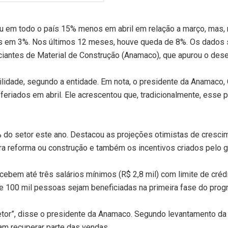
eu em todo o país 15% menos em abril em relação a março, mas,
os em 3%. Nos últimos 12 meses, houve queda de 8%. Os dados
iantes de Material de Construção (Anamaco), que apurou o de
lidade, segundo a entidade. Em nota, o presidente da Anamaco, 
feriados em abril. Ele acrescentou que, tradicionalmente, esse 
do setor este ano. Destacou as projeções otimistas de cresci
ara reforma ou construção e também os incentivos criados pelo 
ecebem até três salários mínimos (R$ 2,8 mil) com limite de créd
de 100 mil pessoas sejam beneficiadas na primeira fase do prog
etor”, disse o presidente da Anamaco. Segundo levantamento da 
am recuperar parte das vendas.