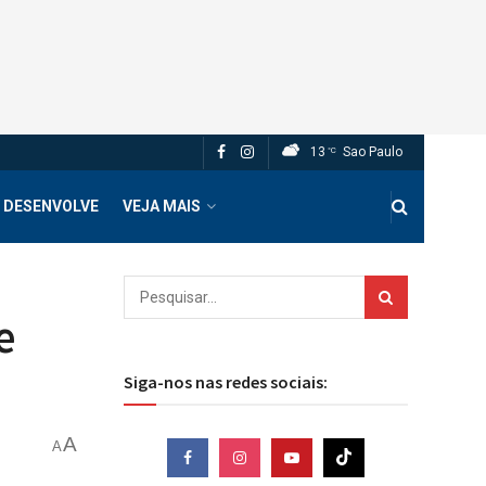
13
Sao Paulo
°C
 DESENVOLVE
VEJA MAIS
e
Siga-nos nas redes sociais:
A
A