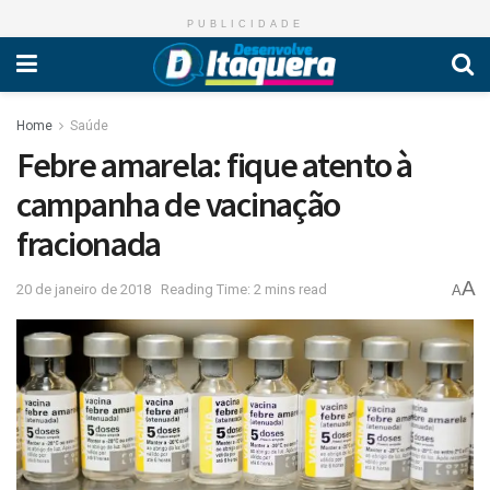
PUBLICIDADE
Home
Saúde
Febre amarela: fique atento à
campanha de vacinação
fracionada
A
20 de janeiro de 2018
Reading Time: 2 mins read
A