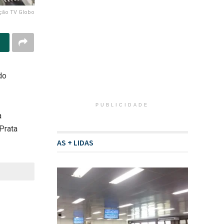
ção TV Globo
do
PUBLICIDADE
a
Prata
AS + LIDAS