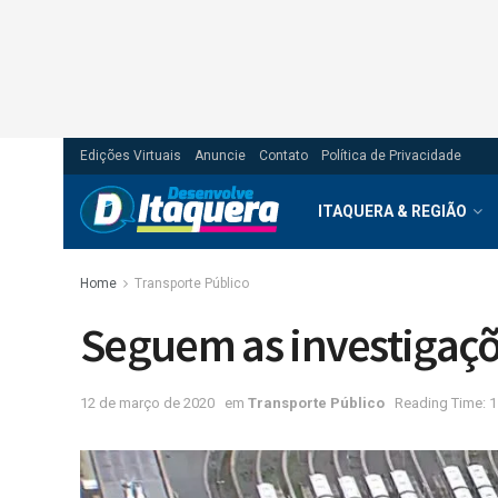
Edições Virtuais
Anuncie
Contato
Política de Privacidade
ITAQUERA & REGIÃO
Home
Transporte Público
Seguem as investigaçõ
12 de março de 2020
em
Transporte Público
Reading Time: 1