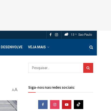
13
Sao Paulo
°C
 DESENVOLVE
VEJA MAIS
Siga-nos nas redes sociais:
A
A