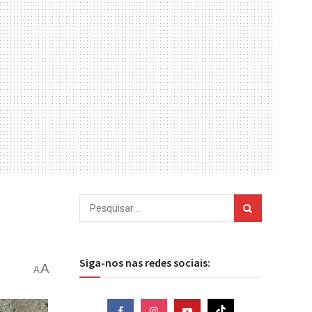
Siga-nos nas redes sociais:
A
A