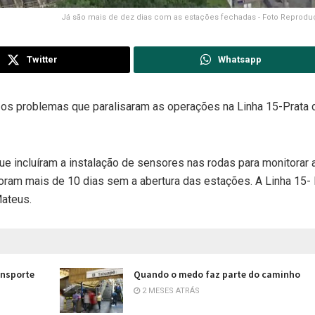
Já são mais de dez dias com as estações fechadas - Foto Reprodu
Twitter
Whatsapp
 os problemas que paralisaram as operações na Linha 15-Prata 
ue incluíram a instalação de sensores nas rodas para monitorar 
 Foram mais de 10 dias sem a abertura das estações. A Linha 15- 
Mateus.
ansporte
Quando o medo faz parte do caminho
2 MESES ATRÁS