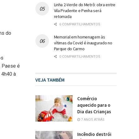
Linha 2-Verde do Metrô: obra entre
Vila Prudente e Penha será
retomada
6 COMPARTILHAMENTOS
ens do
Memorial em homenagem às
vítimas da Covid é inaugurado no
Parque do Carmo
0 COMPARTILHAMENTOS
os
a Paese é
s 4h40 à
VEJA TAMBÉM
Comércio
aquecido para o
Dia das Crianças
7 ANOS ATRÁS
Incêndio destrói