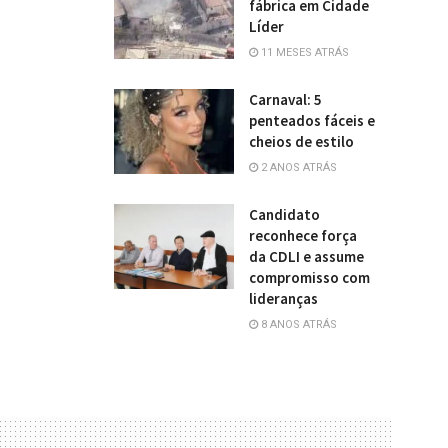
fábrica em Cidade
Líder
11 MESES ATRÁS
Carnaval: 5
penteados fáceis e
cheios de estilo
2 ANOS ATRÁS
Candidato
reconhece força
da CDLI e assume
compromisso com
lideranças
8 ANOS ATRÁS