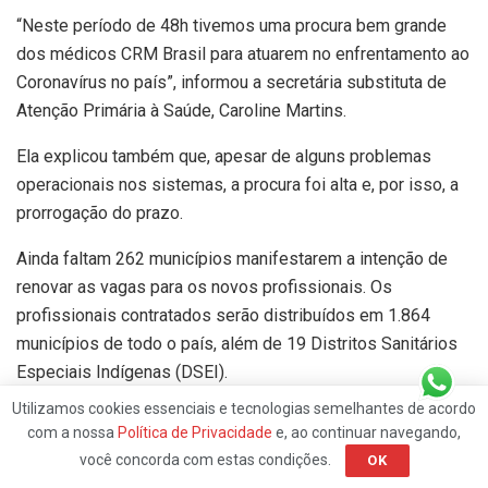
“Neste período de 48h tivemos uma procura bem grande
dos médicos CRM Brasil para atuarem no enfrentamento ao
Coronavírus no país”, informou a secretária substituta de
Atenção Primária à Saúde, Caroline Martins.
Ela explicou também que, apesar de alguns problemas
operacionais nos sistemas, a procura foi alta e, por isso, a
prorrogação do prazo.
Ainda faltam 262 municípios manifestarem a intenção de
renovar as vagas para os novos profissionais. Os
profissionais contratados serão distribuídos em 1.864
municípios de todo o país, além de 19 Distritos Sanitários
Especiais Indígenas (DSEI).
Utilizamos cookies essenciais e tecnologias semelhantes de acordo
Capitais e grandes centros urbanos voltam a fazer parte do
com a nossa
Política de Privacidade
e, ao continuar navegando,
programa, que vinha priorizando municípios mais carentes.
você concorda com estas condições.
OK
A mudança ocorre porque grandes cidades, com maior