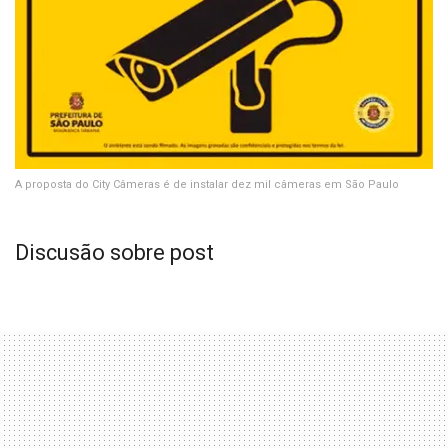
A proposta do City Câmeras é de instalar dez mil câmeras em São Paulo
Discusão sobre post