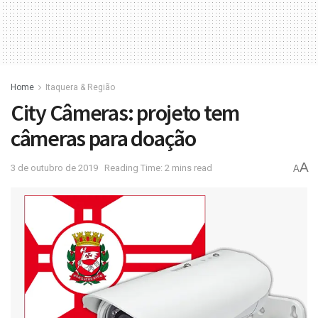
Home
Itaquera & Região
City Câmeras: projeto tem
câmeras para doação
A
3 de outubro de 2019
Reading Time: 2 mins read
A