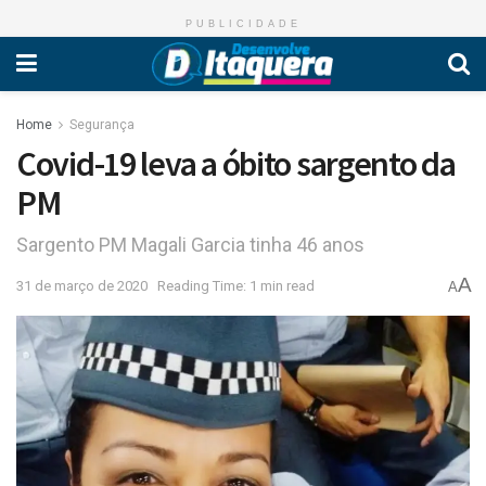
PUBLICIDADE
Home
Segurança
Covid-19 leva a óbito sargento da
PM
Sargento PM Magali Garcia tinha 46 anos
A
31 de março de 2020
Reading Time: 1 min read
A