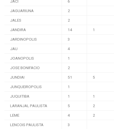
JACI
6
JAGUARIUNA
2
JALES
2
JANDIRA
14
1
JARDINOPOLIS
3
JAU
4
JOANOPOLIS
1
JOSE BONIFACIO
2
JUNDIAI
51
5
JUNQUEIROPOLIS
1
JUQUITIBA
1
1
LARANJAL PAULISTA
5
2
LEME
4
2
LENCOIS PAULISTA
3