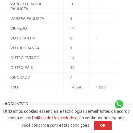
VARGEM GRANDE
10
3
PAULISTA
VARZEA PAULISTA
4
VINHEDO
14
VOTORANTIM
6
1
VOTUPORANGA
9
OUTRO ESTADO
14
OUTRO PAIS
42
IGNORADO
7
Total
14.580
1.037
ASSUNTOS
Utilizamos cookies essenciais e tecnologias semelhantes de acordo
com a nossa
Política de Privacidade
e, ao continuar navegando,
Discusão sobre post
você concorda com estas condições.
OK