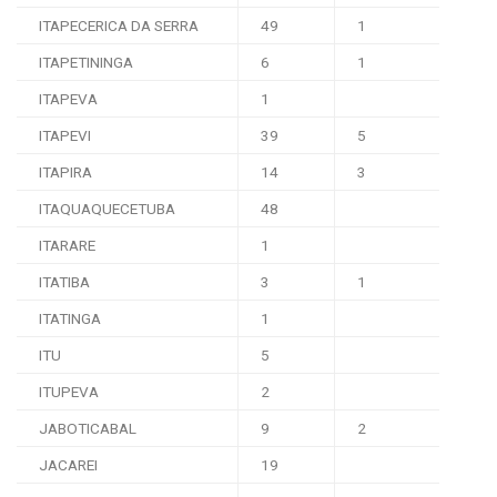
ITAPECERICA DA SERRA
49
1
ITAPETININGA
6
1
ITAPEVA
1
ITAPEVI
39
5
ITAPIRA
14
3
ITAQUAQUECETUBA
48
ITARARE
1
ITATIBA
3
1
ITATINGA
1
ITU
5
ITUPEVA
2
JABOTICABAL
9
2
JACAREI
19