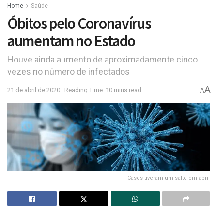
Home
Saúde
Óbitos pelo Coronavírus
aumentam no Estado
Houve ainda aumento de aproximadamente cinco
vezes no número de infectados
A
21 de abril de 2020
Reading Time: 10 mins read
A
Casos tiveram um salto em abril