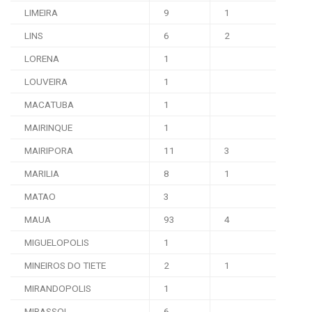
LIMEIRA
9
1
LINS
6
2
LORENA
1
LOUVEIRA
1
MACATUBA
1
MAIRINQUE
1
MAIRIPORA
11
3
MARILIA
8
1
MATAO
3
MAUA
93
4
MIGUELOPOLIS
1
MINEIROS DO TIETE
2
1
MIRANDOPOLIS
1
MIRASSOL
6