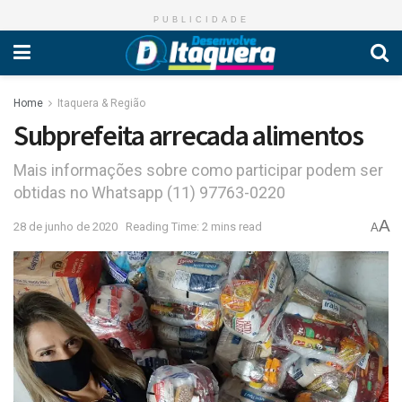
PUBLICIDADE
Home
Itaquera & Região
Subprefeita arrecada alimentos
Mais informações sobre como participar podem ser
obtidas no Whatsapp (11) 97763-0220
A
28 de junho de 2020
Reading Time: 2 mins read
A