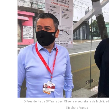
O Presidente da SPTrans Levi Oliveira e secretária de Mobilida
Elisabete França