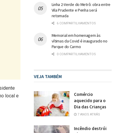
Linha 2-Verde do Metrô: obra entre
Vila Prudente e Penha será
retomada
6 COMPARTILHAMENTOS
Memorial em homenagem às
vítimas da Covid é inaugurado no
Parque do Carmo
0 COMPARTILHAMENTOS
VEJA TAMBÉM
sidente
Comércio
o local e
aquecido para o
Dia das Crianças
7 ANOS ATRÁS
Incêndio destrói