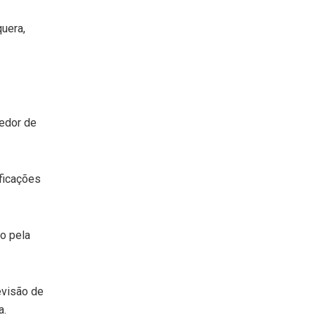
quera,
redor de
ficações
o pela
evisão de
a.