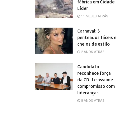
fábrica em Cidade
Líder
11 MESES ATRÁS
Carnaval: 5
penteados fáceis e
cheios de estilo
2 ANOS ATRÁS
Candidato
reconhece força
da CDLI e assume
compromisso com
lideranças
8 ANOS ATRÁS