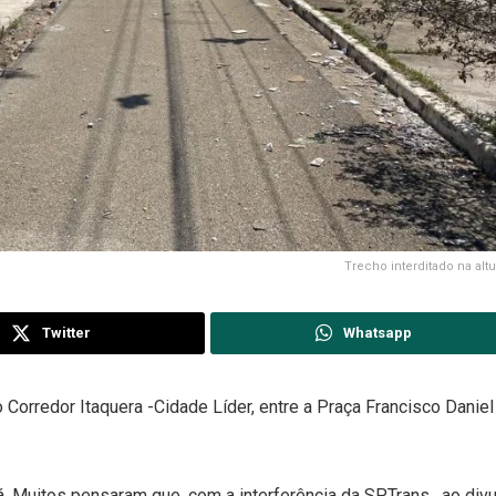
Trecho interditado na altu
Twitter
Whatsapp
o Corredor Itaquera -Cidade Líder, entre a Praça Francisco Danie
a lá. Muitos pensaram que, com a interferência da SPTrans, ao div