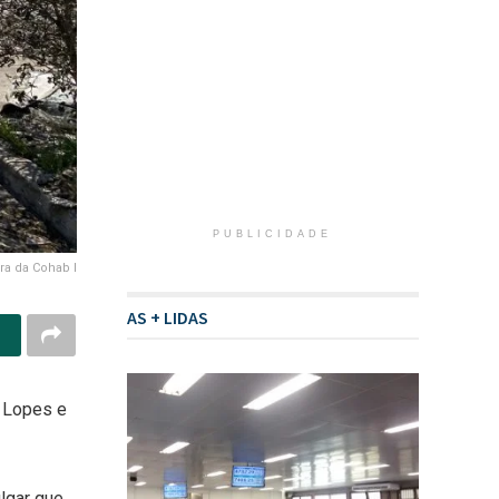
PUBLICIDADE
ra da Cohab I
AS + LIDAS
l Lopes e
ulgar que