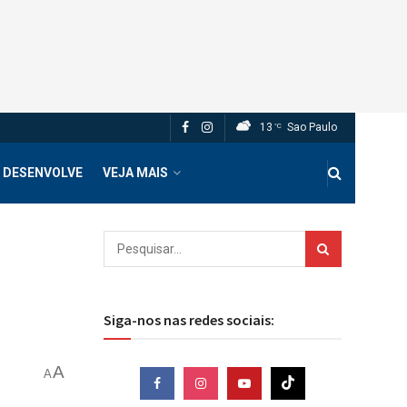
13
Sao Paulo
°C
 DESENVOLVE
VEJA MAIS
Siga-nos nas redes sociais:
A
A