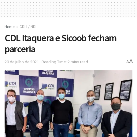
Home
CDLI / NDI
CDL Itaquera e Sicoob fecham
parceria
A
20 de julho de 2021
Reading Time: 2 mins read
A