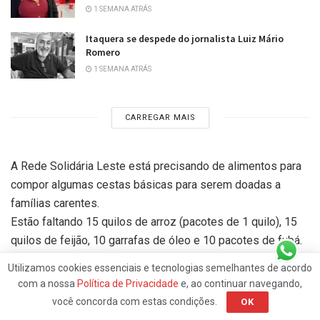
1 SEMANA ATRÁS
Itaquera se despede do jornalista Luiz Mário
Romero
1 SEMANA ATRÁS
CARREGAR MAIS
A Rede Solidária Leste está precisando de alimentos para
compor algumas cestas básicas para serem doadas a
famílias carentes.
Estão faltando 15 quilos de arroz (pacotes de 1 quilo), 15
quilos de feijão, 10 garrafas de óleo e 10 pacotes de fubá.
Quem puder ajudar pode entrar em contato com Adriano,
Utilizamos cookies essenciais e tecnologias semelhantes de acordo
através do telefone 97187-4764.
com a nossa
Política de Privacidade
e, ao continuar navegando,
você concorda com estas condições.
OK