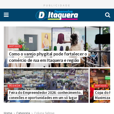
PUBLICIDADE
ARTIGOS
Como o varejo phygital pode fortalecer o
comércio de rua em Itaquera e região
AGENDA
ARTIGOS
Feira do Empreendedor 2026: conhecimento,
Copa do Mun
conexões e oportunidades em um só lugar
Maximizar 
Home
Categoria
Coluna Sebrae